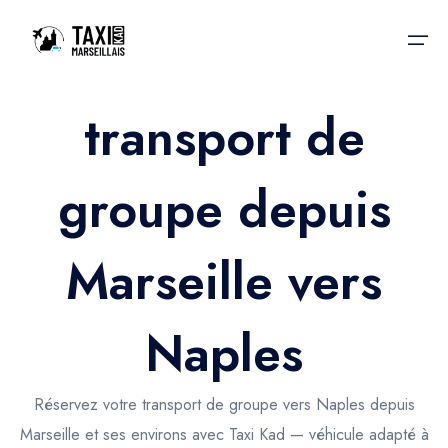
transport de
Accueil
groupe depuis
Nos services
Nos services
Taxis aéroport
Taxis Aéroport
Marseille vers
Trajet Gare SNCF
Réservation
Trajet Port croisière
Naples
Actualités & évènements
Trajet Séminaire
Contactez-nous
Réservez votre transport de groupe vers Naples depuis
Trajet Santé
Marseille et ses environs avec Taxi Kad — véhicule adapté à