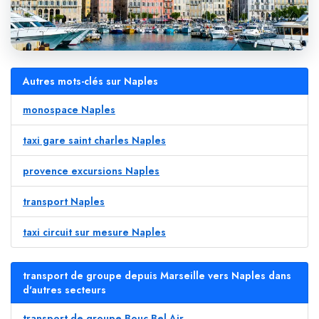
Autres mots-clés sur Naples
monospace Naples
taxi gare saint charles Naples
provence excursions Naples
transport Naples
taxi circuit sur mesure Naples
transport de groupe depuis Marseille vers Naples dans
d'autres secteurs
transport de groupe Bouc Bel Air