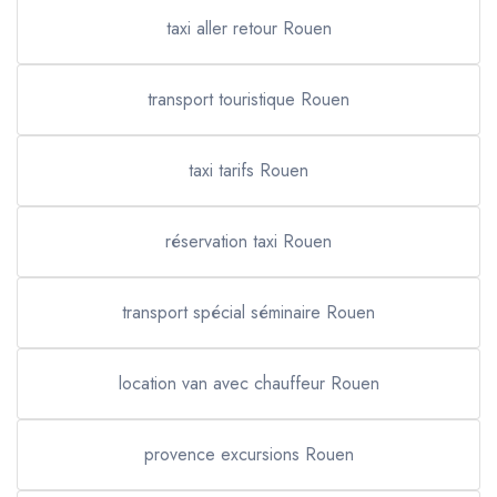
taxi aller retour Rouen
transport touristique Rouen
taxi tarifs Rouen
réservation taxi Rouen
transport spécial séminaire Rouen
location van avec chauffeur Rouen
provence excursions Rouen