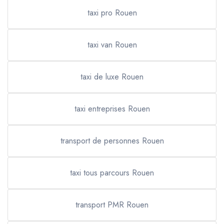
taxi pro Rouen
taxi van Rouen
taxi de luxe Rouen
taxi entreprises Rouen
transport de personnes Rouen
taxi tous parcours Rouen
transport PMR Rouen