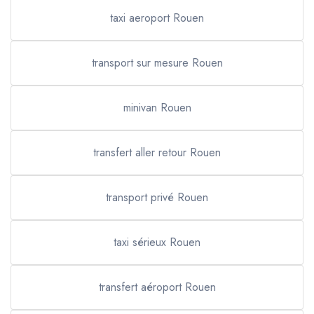
taxi aeroport Rouen
transport sur mesure Rouen
minivan Rouen
transfert aller retour Rouen
transport privé Rouen
taxi sérieux Rouen
transfert aéroport Rouen