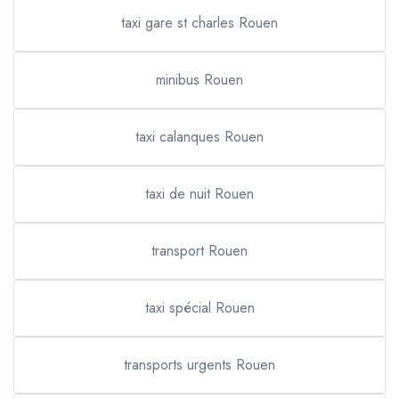
taxi gare st charles Rouen
minibus Rouen
taxi calanques Rouen
taxi de nuit Rouen
transport Rouen
taxi spécial Rouen
transports urgents Rouen