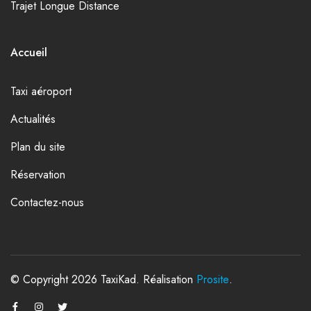
Trajet Longue Distance
Accueil
Taxi aéroport
Actualités
Plan du site
Réservation
Contactez-nous
© Copyright 2026 TaxiKad. Réalisation
Prosite
.