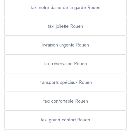
taxi notre dame de la garde Rouen
taxi joliette Rouen
livraison urgente Rouen
taxi réservaion Rouen
transports spéciaux Rouen
taxi confortable Rouen
taxi grand confort Rouen