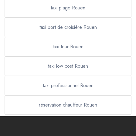
taxi plage Rouen
taxi port de croisière Rouen
taxi tour Rouen
taxi low cost Rouen
taxi professionnel Rouen
réservation chauffeur Rouen