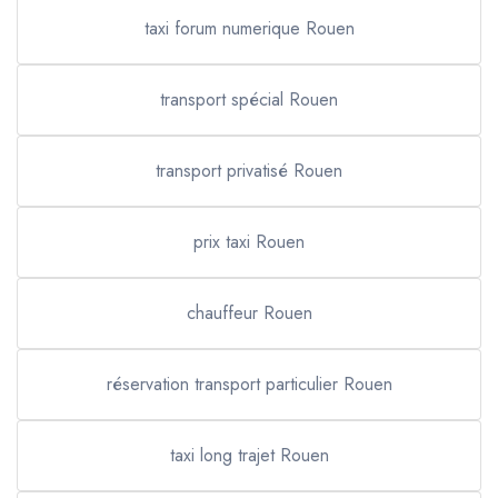
taxi forum numerique Rouen
transport spécial Rouen
transport privatisé Rouen
prix taxi Rouen
chauffeur Rouen
réservation transport particulier Rouen
taxi long trajet Rouen