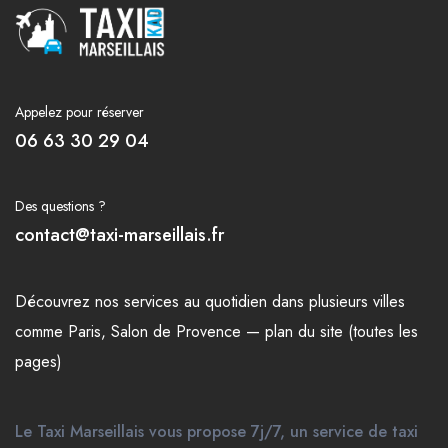
Appelez pour réserver
06 63 30 29 04
Des questions ?
contact@taxi-marseillais.fr
Découvrez nos
services
au quotidien dans plusieurs
villes
comme
Paris
,
Salon de Provence
—
plan du site (toutes les
pages)
Le Taxi Marseillais vous propose 7j/7, un service de taxi