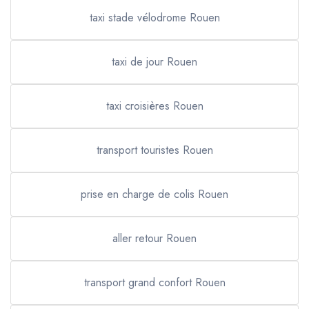
taxi stade vélodrome Rouen
taxi de jour Rouen
taxi croisières Rouen
transport touristes Rouen
prise en charge de colis Rouen
aller retour Rouen
transport grand confort Rouen