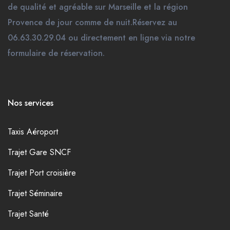
de qualité et agréable sur Marseille et la région
Provence de jour comme de nuit.Réservez au
06.63.30.29.04 ou directement en ligne via notre
formulaire de réservation.
Nos services
Taxis Aéroport
Trajet Gare SNCF
Trajet Port croisière
Trajet Séminaire
Trajet Santé