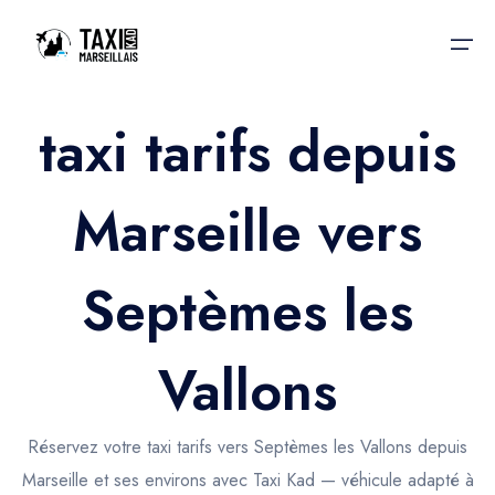
taxi tarifs depuis
Accueil
Marseille vers
Nos services
Nos services
Taxis aéroport
Taxis Aéroport
Septèmes les
Trajet Gare SNCF
Réservation
Trajet Port croisière
Vallons
Actualités & évènements
Trajet Séminaire
Contactez-nous
Réservez votre taxi tarifs vers Septèmes les Vallons depuis
Trajet Santé
Marseille et ses environs avec Taxi Kad — véhicule adapté à