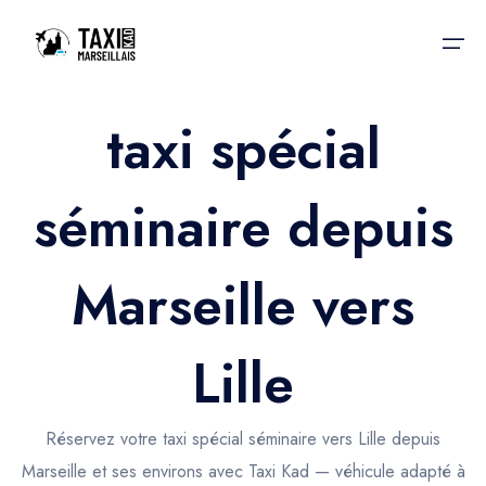
taxi spécial
Accueil
séminaire depuis
Nos services
Nos services
Taxis aéroport
Taxis Aéroport
Marseille vers
Trajet Gare SNCF
Réservation
Trajet Port croisière
Lille
Actualités & évènements
Trajet Séminaire
Contactez-nous
Réservez votre taxi spécial séminaire vers Lille depuis
Trajet Santé
Marseille et ses environs avec Taxi Kad — véhicule adapté à