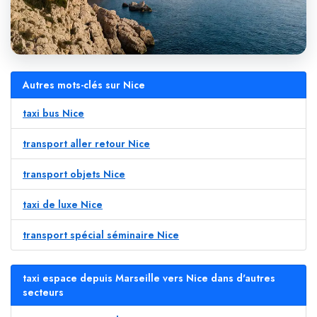
Autres mots-clés sur Nice
taxi bus Nice
transport aller retour Nice
transport objets Nice
taxi de luxe Nice
transport spécial séminaire Nice
taxi espace depuis Marseille vers Nice dans d'autres
secteurs