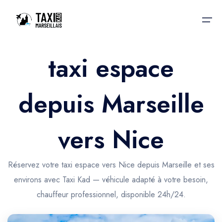
taxi espace
Accueil
depuis Marseille
Nos services
Nos services
Taxis aéroport
Taxis Aéroport
vers Nice
Trajet Gare SNCF
Réservation
Trajet Port croisière
Réservez votre taxi espace vers Nice depuis Marseille et ses
Actualités & évènements
environs avec Taxi Kad — véhicule adapté à votre besoin,
Trajet Séminaire
Contactez-nous
chauffeur professionnel, disponible 24h/24.
Trajet Santé