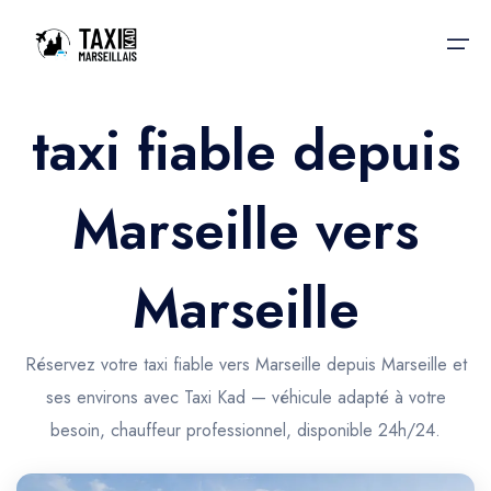
taxi fiable depuis
Accueil
Marseille vers
Nos services
Nos services
Taxis aéroport
Taxis Aéroport
Marseille
Trajet Gare SNCF
Réservation
Trajet Port croisière
Réservez votre taxi fiable vers Marseille depuis Marseille et
Actualités & évènements
ses environs avec Taxi Kad — véhicule adapté à votre
Trajet Séminaire
Contactez-nous
besoin, chauffeur professionnel, disponible 24h/24.
Trajet Santé