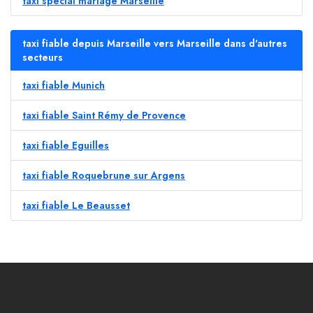
taxi spécial mariage Marseille
taxi fiable depuis Marseille vers Marseille dans d'autres
secteurs
taxi fiable Munich
taxi fiable Saint Rémy de Provence
taxi fiable Eguilles
taxi fiable Roquebrune sur Argens
taxi fiable Le Beausset