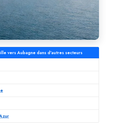
lle vers Aubagne dans d'autres secteurs
se
'Azur