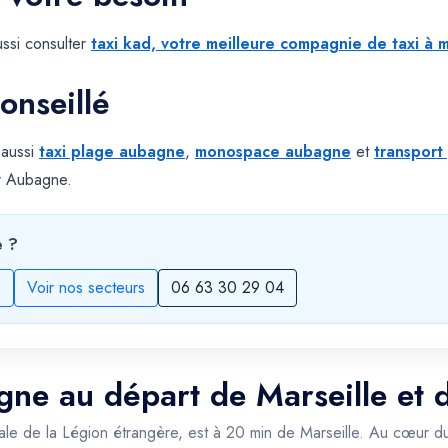
ssi consulter
taxi kad, votre meilleure compagnie de taxi à m
onseillé
 aussi
taxi plage aubagne
,
monospace aubagne
et
transport
ur Aubagne.
e ?
s
Voir nos secteurs
06 63 30 29 04
gne au départ de Marseille et 
itale de la Légion étrangère, est à 20 min de Marseille. Au cœur du