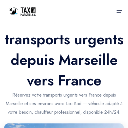
transports urgents
Accueil
depuis Marseille
Nos services
Nos services
Taxis aéroport
Taxis Aéroport
vers France
Trajet Gare SNCF
Réservation
Trajet Port croisière
Réservez votre transports urgents vers France depuis
Actualités & évènements
Marseille et ses environs avec Taxi Kad — véhicule adapté à
Trajet Séminaire
Contactez-nous
votre besoin, chauffeur professionnel, disponible 24h/24.
Trajet Santé