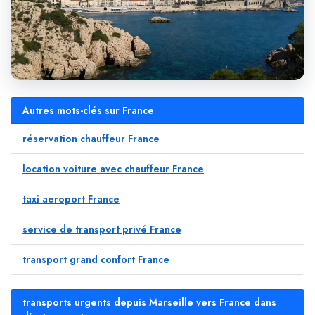
Autres mots-clés sur France
réservation chauffeur France
location voiture avec chauffeur France
taxi aeroport France
service de transport privé France
transport grand confort France
transports urgents depuis Marseille vers France dans