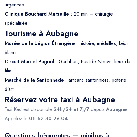
urgences
Clinique Bouchard Marseille
: 20 min — chirurgie
spécialisée
Tourisme à Aubagne
Musée de la Légion Étrangère
: histoire, médailles, képi
blanc
Circuit Marcel Pagnol
: Garlaban, Bastide Neuve, lieux du
film
Marché de la Santonnade
: artisans santonniers, poterie
d'art
Réservez votre taxi à Aubagne
Taxi Kad est disponible
24h/24 et 7j/7
depuis
Aubagne
.
Appelez le
06 63 30 29 04
.
Questions fréquentes — minibus à