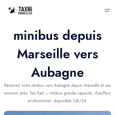
minibus depuis
Accueil
Marseille vers
Nos services
Nos services
Taxis aéroport
Taxis Aéroport
Aubagne
Trajet Gare SNCF
Réservation
Trajet Port croisière
Réservez votre minibus vers Aubagne depuis Marseille et ses
Actualités & évènements
environs avec Taxi Kad — minibus grande capacité, chauffeur
Trajet Séminaire
Contactez-nous
professionnel, disponible 24h/24.
Trajet Santé