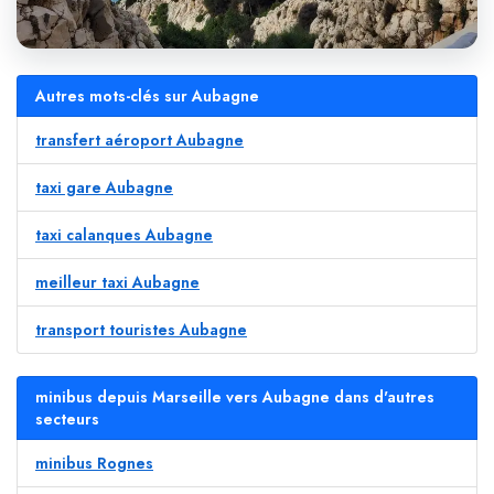
Autres mots-clés sur Aubagne
transfert aéroport Aubagne
taxi gare Aubagne
taxi calanques Aubagne
meilleur taxi Aubagne
transport touristes Aubagne
minibus depuis Marseille vers Aubagne dans d'autres
secteurs
minibus Rognes