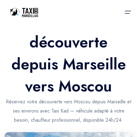
découverte
Accueil
depuis Marseille
Nos services
Nos services
Taxis aéroport
Taxis Aéroport
vers Moscou
Trajet Gare SNCF
Réservation
Trajet Port croisière
Réservez votre découverte vers Moscou depuis Marseille et
Actualités & évènements
ses environs avec Taxi Kad — véhicule adapté à votre
Trajet Séminaire
Contactez-nous
besoin, chauffeur professionnel, disponible 24h/24.
Trajet Santé