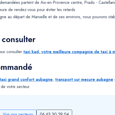
 demandées partent de Aix-en-Provence centre, Prado - Castella
 heure de rendez-vous pour éviter les retards.
ne au départ de Marseille et de ses environs, nous pouvons sta
 consulter
ssi consulter
taxi kad, votre meilleure compagnie de taxi à m
commandé
taxi grand confort aubagne
,
transport sur mesure aubagne
 de votre secteur.
Voir nos secteurs
06 63 30 29 04