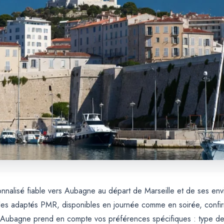
nnalisé fiable vers Aubagne au départ de Marseille et de ses envi
es adaptés PMR, disponibles en journée comme en soirée, confirmat
Aubagne prend en compte vos préférences spécifiques : type de 