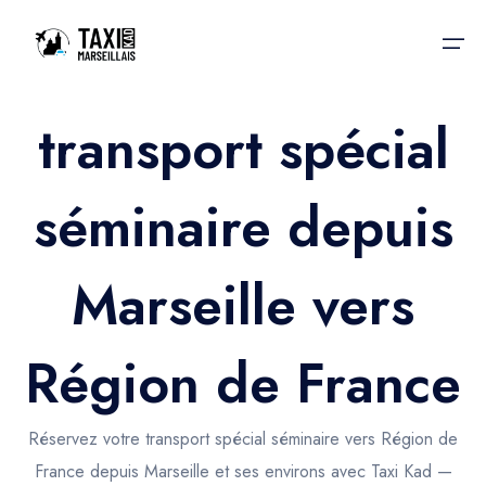
transport spécial
Accueil
séminaire depuis
Nos services
Nos services
Taxis aéroport
Taxis Aéroport
Marseille vers
Trajet Gare SNCF
Réservation
Trajet Port croisière
Région de France
Actualités & évènements
Trajet Séminaire
Contactez-nous
Réservez votre transport spécial séminaire vers Région de
Trajet Santé
France depuis Marseille et ses environs avec Taxi Kad —