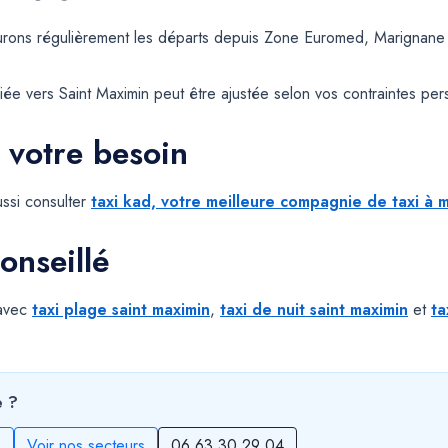
ssurons régulièrement les départs depuis Zone Euromed, Marignane
ée vers Saint Maximin peut être ajustée selon vos contraintes pers
 votre besoin
ssi consulter
taxi kad, votre meilleure compagnie de taxi à m
onseillé
 avec
taxi plage saint maximin
,
taxi de nuit saint maximin
et
ta
e ?
s
Voir nos secteurs
06 63 30 29 04