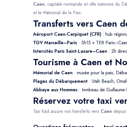
Caen
, capitale normande et ville mémoire du D
et le Mémorial de la Paix.
Transferts vers Caen d
Aéroport Caen-Carpiquet (CFR)
: hub région
TGV Marseille–Paris
: 3h15 + TER Paris–Caen
Intercités Paris Saint-Lazare–Caen
: 2h direc
Tourisme à Caen et N
Mémorial de Caen
: musée pour la paix, Déb
Plages du Débarquement
: Utah Beach, Omah
Abbaye aux Hommes
: tombeau de Guillaume 
Réservez votre taxi ve
Taxi Kad assure vos transferts vers
Caen
depuis 
Questions fréquentes — taxi port