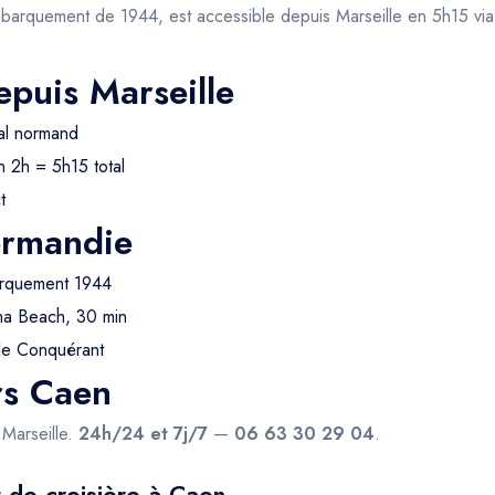
ébarquement de 1944, est accessible depuis Marseille en 5h15 via
epuis Marseille
al normand
 2h = 5h15 total
t
ormandie
arquement 1944
a Beach, 30 min
le Conquérant
rs Caen
Marseille.
24h/24 et 7j/7
—
06 63 30 29 04
.
 de croisière à Caen