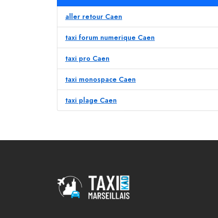
aller retour Caen
taxi forum numerique Caen
taxi pro Caen
taxi monospace Caen
taxi plage Caen