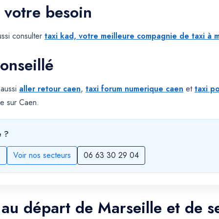
 votre besoin
ssi consulter
taxi kad, votre meilleure compagnie de taxi à m
onseillé
 aussi
aller retour caen
,
taxi forum numerique caen
et
taxi p
le sur Caen.
e ?
s
Voir nos secteurs
06 63 30 29 04
 au départ de Marseille et de s