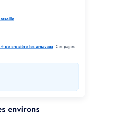
arseille
.
ort de croisière les arnavaux
. Ces pages
es environs