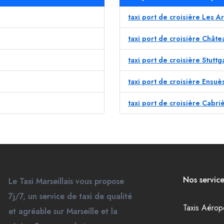
taxi port de croisière Les A
taxi port de croisière Chât
taxi port de croisière Stuttg
taxi port de croisière Ensu
taxi port de croisière Cabri
Nos service
Le Taxi Marseillais vous propose
7j/7, un service de taxi de qualité
Taxis Aérop
et agréable sur Marseille et la