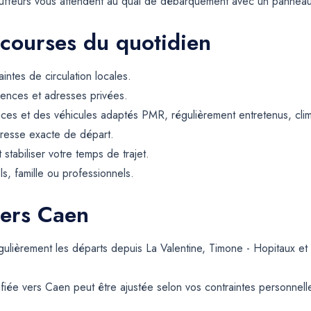
hauffeurs vous attendent au quai de débarquement avec un panneau 
 courses du quotidien
intes de circulation locales.
dences et adresses privées.
ces et des véhicules adaptés PMR, régulièrement entretenus, climat
resse exacte de départ.
t stabiliser votre temps de trajet.
ls, famille ou professionnels.
vers Caen
gulièrement les départs depuis La Valentine, Timone - Hopitaux et
fiée vers Caen peut être ajustée selon vos contraintes personnelle