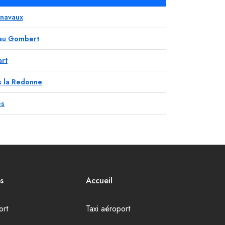
rnavaux
eau Gombert
art
ès la Redonne
ès
s
Accueil
ort
Taxi aéroport