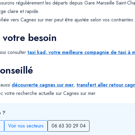
ssurons régulièrement les départs depuis Gare Marseille Saint-Cha
ge claire et rapide.
fiée vers Cagnes sur mer peut être ajustée selon vos contraintes p
 votre besoin
ssi consulter
taxi kad, votre meilleure compagnie de taxi à m
onseillé
 aussi
découverte cagnes sur mer
,
transfert aller retour cag
c votre recherche actuelle sur Cagnes sur mer.
e ?
s
Voir nos secteurs
06 63 30 29 04