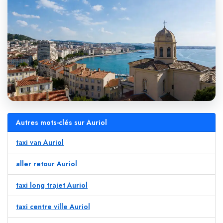
Autres mots-clés sur Auriol
taxi van Auriol
aller retour Auriol
taxi long trajet Auriol
taxi centre ville Auriol