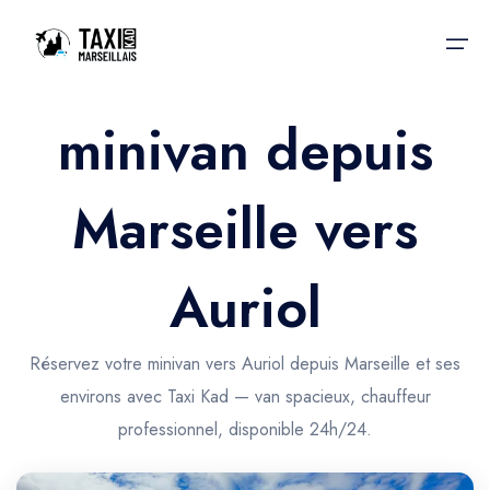
minivan depuis
Accueil
Marseille vers
Nos services
Nos services
Taxis aéroport
Taxis Aéroport
Auriol
Trajet Gare SNCF
Réservation
Trajet Port croisière
Réservez votre minivan vers Auriol depuis Marseille et ses
Actualités & évènements
environs avec Taxi Kad — van spacieux, chauffeur
Trajet Séminaire
Contactez-nous
professionnel, disponible 24h/24.
Trajet Santé