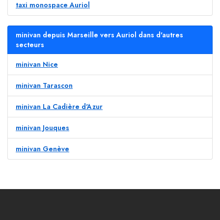
taxi monospace Auriol
minivan depuis Marseille vers Auriol dans d'autres
secteurs
minivan Nice
minivan Tarascon
minivan La Cadière d'Azur
minivan Jouques
minivan Genève