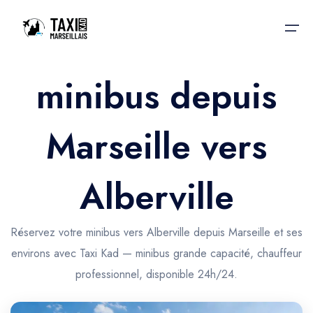
minibus depuis
Accueil
Marseille vers
Nos services
Nos services
Taxis aéroport
Taxis Aéroport
Alberville
Trajet Gare SNCF
Réservation
Trajet Port croisière
Réservez votre minibus vers Alberville depuis Marseille et ses
Actualités & évènements
environs avec Taxi Kad — minibus grande capacité, chauffeur
Trajet Séminaire
Contactez-nous
professionnel, disponible 24h/24.
Trajet Santé