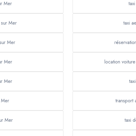
ur Mer
tax
r sur Mer
taxi a
 sur Mer
réservatio
ur Mer
location voitur
sur Mer
tax
r Mer
transport 
sur Mer
taxi 