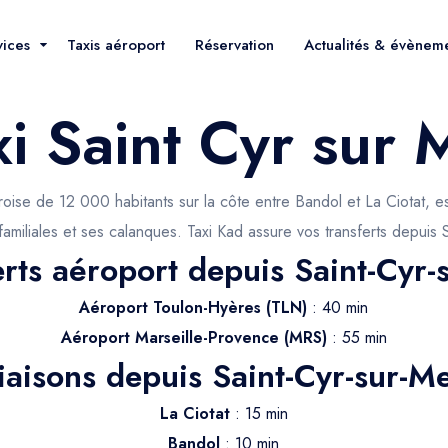
vices
Taxis aéroport
Réservation
Actualités & évènem
xi Saint Cyr sur 
oise de 12 000 habitants sur la côte entre Bandol et La Ciotat, es
amiliales et ses calanques. Taxi Kad assure vos transferts depuis 
erts aéroport depuis Saint-Cyr-
Aéroport Toulon-Hyères (TLN)
: 40 min
Aéroport Marseille-Provence (MRS)
: 55 min
iaisons depuis Saint-Cyr-sur-M
La Ciotat
: 15 min
Bandol
: 10 min