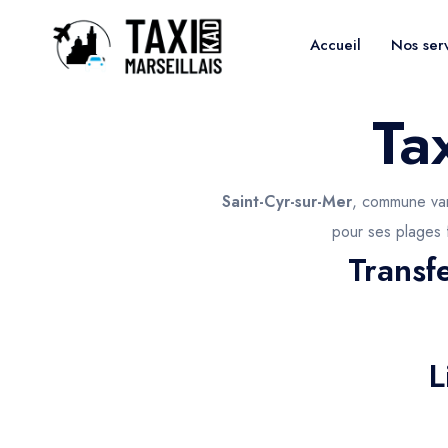
Accueil
Nos ser
Ta
Saint-Cyr-sur-Mer
, commune var
pour ses plages f
Transf
L