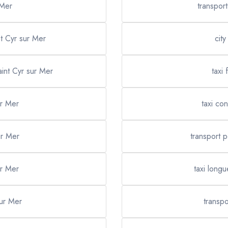
 Mer
transport
nt Cyr sur Mer
city
Saint Cyr sur Mer
taxi
ur Mer
taxi co
ur Mer
transport 
ur Mer
taxi long
sur Mer
transp