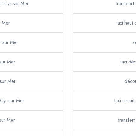
nt Cyr sur Mer
transport 
r Mer
taxi haut
yr sur Mer
v
 sur Mer
taxi dé
 sur Mer
décou
 Cyr sur Mer
taxi circui
 sur Mer
transfer