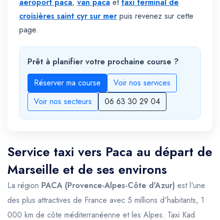
aeroport paca
,
van paca
et
taxi terminal de
croisières saint cyr sur mer
puis revenez sur cette
page.
Prêt à planifier votre prochaine course ?
Réserver ma course
Voir nos services
Voir nos secteurs
06 63 30 29 04
Service taxi vers Paca au départ de
Marseille et de ses environs
La région
PACA (Provence-Alpes-Côte d'Azur)
est l'une
des plus attractives de France avec 5 millions d'habitants, 1
000 km de côte méditerranéenne et les Alpes. Taxi Kad