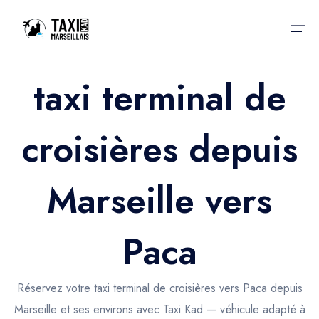
taxi terminal de
Accueil
croisières depuis
Nos services
Nos services
Taxis aéroport
Taxis Aéroport
Marseille vers
Trajet Gare SNCF
Réservation
Trajet Port croisière
Paca
Actualités & évènements
Trajet Séminaire
Contactez-nous
Réservez votre taxi terminal de croisières vers Paca depuis
Trajet Santé
Marseille et ses environs avec Taxi Kad — véhicule adapté à