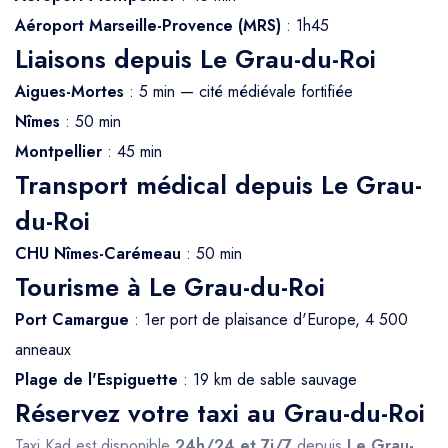
Aéroport Marseille-Provence (MRS)
: 1h45
Liaisons depuis Le Grau-du-Roi
Aigues-Mortes
: 5 min — cité médiévale fortifiée
Nîmes
: 50 min
Montpellier
: 45 min
Transport médical depuis Le Grau-
du-Roi
CHU Nîmes-Carémeau
: 50 min
Tourisme à Le Grau-du-Roi
Port Camargue
: 1er port de plaisance d'Europe, 4 500
anneaux
Plage de l'Espiguette
: 19 km de sable sauvage
Réservez votre taxi au Grau-du-Roi
Taxi Kad est disponible
24h/24 et 7j/7
depuis
Le Grau-