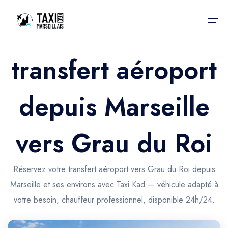
transfert aéroport
Accueil
depuis Marseille
Nos services
Nos services
Taxis aéroport
Taxis Aéroport
vers Grau du Roi
Trajet Gare SNCF
Réservation
Trajet Port croisière
Réservez votre transfert aéroport vers Grau du Roi depuis
Actualités & évènements
Marseille et ses environs avec Taxi Kad — véhicule adapté à
Trajet Séminaire
Contactez-nous
votre besoin, chauffeur professionnel, disponible 24h/24.
Trajet Santé