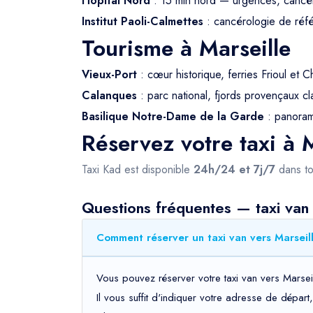
Hôpital Nord
: 15 min nord — urgences, cancé
Institut Paoli-Calmettes
: cancérologie de ré
Tourisme à Marseille
Vieux-Port
: cœur historique, ferries Frioul et C
Calanques
: parc national, fjords provençaux
Basilique Notre-Dame de la Garde
: panorama
Réservez votre taxi à M
Taxi Kad est disponible
24h/24 et 7j/7
dans to
Questions fréquentes — taxi van 
Comment réserver un taxi van vers Marseill
Vous pouvez réserver votre taxi van vers Marsei
Il vous suffit d'indiquer votre adresse de dépar