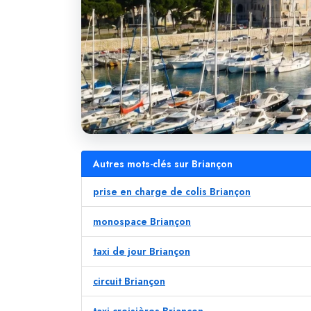
Autres mots-clés sur Briançon
prise en charge de colis Briançon
monospace Briançon
taxi de jour Briançon
circuit Briançon