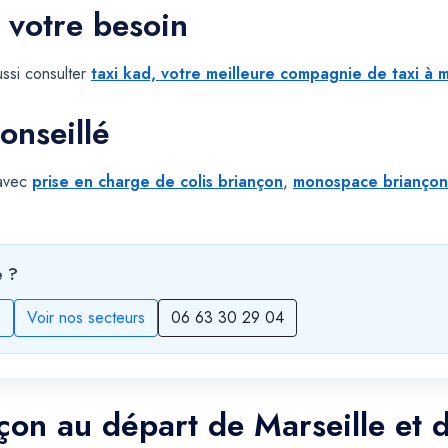
 votre besoin
ssi consulter
taxi kad, votre meilleure compagnie de taxi à m
onseillé
 avec
prise en charge de colis briançon
,
monospace briançon
e ?
s
Voir nos secteurs
06 63 30 29 04
nçon au départ de Marseille et 