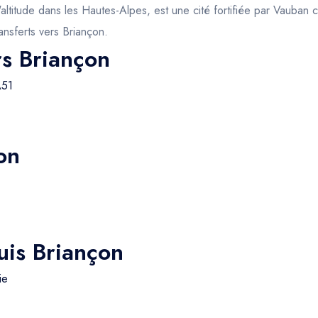
d'altitude dans les Hautes-Alpes, est une cité fortifiée par Vaub
ansferts vers Briançon.
rs Briançon
A51
on
uis Briançon
ie