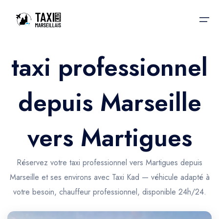
taxi professionnel
Accueil
depuis Marseille
Nos services
Nos services
Taxis aéroport
Taxis Aéroport
vers Martigues
Trajet Gare SNCF
Réservation
Trajet Port croisière
Réservez votre taxi professionnel vers Martigues depuis
Actualités & évènements
Marseille et ses environs avec Taxi Kad — véhicule adapté à
Trajet Séminaire
Contactez-nous
votre besoin, chauffeur professionnel, disponible 24h/24.
Trajet Santé