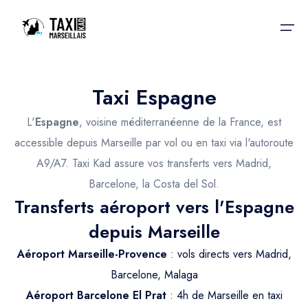
Taxi Espagne
Accueil
L'
Espagne
, voisine méditerranéenne de la France, est
Nos services
Nos services
accessible depuis Marseille par vol ou en taxi via l'autoroute
A9/A7. Taxi Kad assure vos transferts vers Madrid,
Taxis aéroport
Taxis Aéroport
Barcelone, la Costa del Sol.
Trajet Gare SNCF
Réservation
Transferts aéroport vers l'Espagne
Trajet Port croisière
depuis Marseille
Actualités & évènements
Trajet Séminaire
Aéroport Marseille-Provence
: vols directs vers Madrid,
Contactez-nous
Barcelone, Malaga
Trajet Santé
Aéroport Barcelone El Prat
: 4h de Marseille en taxi