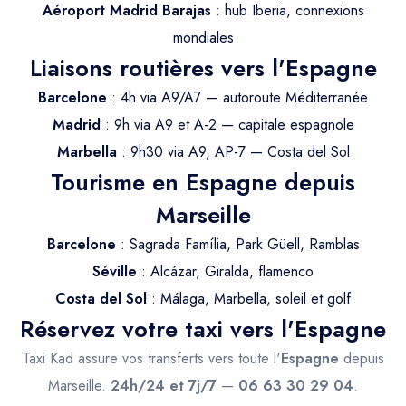
Trajet Longue Distance
Aéroport Madrid Barajas
: hub Iberia, connexions
mondiales
Liaisons routières vers l'Espagne
Barcelone
: 4h via A9/A7 — autoroute Méditerranée
Madrid
: 9h via A9 et A-2 — capitale espagnole
Marbella
: 9h30 via A9, AP-7 — Costa del Sol
Tourisme en Espagne depuis
Marseille
Barcelone
: Sagrada Família, Park Güell, Ramblas
Séville
: Alcázar, Giralda, flamenco
Costa del Sol
: Málaga, Marbella, soleil et golf
Réservez votre taxi vers l'Espagne
Taxi Kad assure vos transferts vers toute l'
Espagne
depuis
Marseille.
24h/24 et 7j/7
—
06 63 30 29 04
.