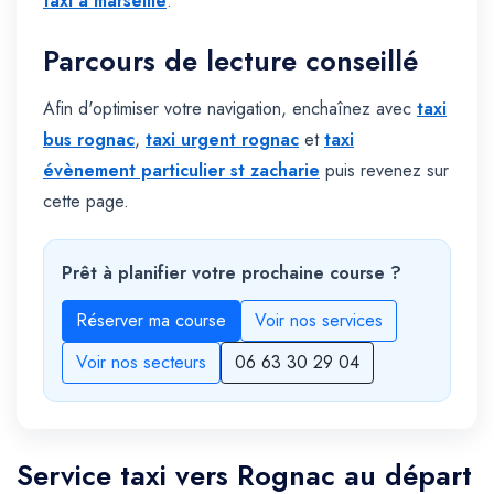
taxi à marseille
.
Parcours de lecture conseillé
Afin d'optimiser votre navigation, enchaînez avec
taxi
bus rognac
,
taxi urgent rognac
et
taxi
évènement particulier st zacharie
puis revenez sur
cette page.
Prêt à planifier votre prochaine course ?
Réserver ma course
Voir nos services
Voir nos secteurs
06 63 30 29 04
Service taxi vers Rognac au départ