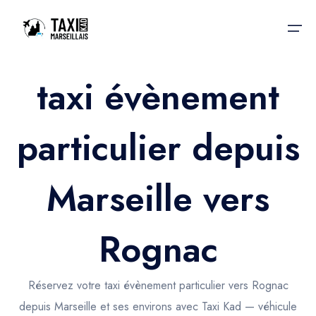
taxi évènement
Accueil
particulier depuis
Nos services
Nos services
Taxis aéroport
Taxis Aéroport
Marseille vers
Trajet Gare SNCF
Réservation
Trajet Port croisière
Rognac
Actualités & évènements
Trajet Séminaire
Contactez-nous
Réservez votre taxi évènement particulier vers Rognac
Trajet Santé
depuis Marseille et ses environs avec Taxi Kad — véhicule