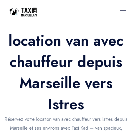
location van avec
Accueil
chauffeur depuis
Nos services
Nos services
Taxis aéroport
Taxis Aéroport
Marseille vers
Trajet Gare SNCF
Réservation
Trajet Port croisière
Istres
Actualités & évènements
Trajet Séminaire
Contactez-nous
Réservez votre location van avec chauffeur vers Istres depuis
Trajet Santé
Marseille et ses environs avec Taxi Kad — van spacieux,