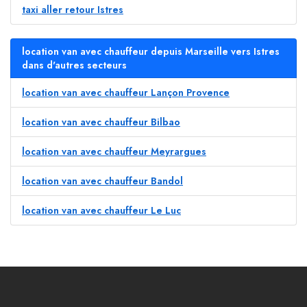
taxi aller retour Istres
location van avec chauffeur depuis Marseille vers Istres
dans d'autres secteurs
location van avec chauffeur Lançon Provence
location van avec chauffeur Bilbao
location van avec chauffeur Meyrargues
location van avec chauffeur Bandol
location van avec chauffeur Le Luc