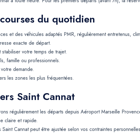
at à toute heure. Pour les premiers départs (avant 7h), la réservat
 courses du quotidien
ces et des véhicules adaptés PMR, régulièrement entretenus, climat
resse exacte de départ.
t stabiliser votre temps de trajet.
ls, famille ou professionnels.
e votre demande.
rs les zones les plus fréquentées.
vers Saint Cannat
urons régulièrement les départs depuis Aéroport Marseille Provence
 claire et rapide.
 Saint Cannat peut être ajustée selon vos contraintes personnelles,