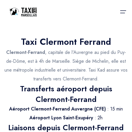
Taxi Clermont Ferrand
Accueil
Clermont-Ferrand
, capitale de l'Auvergne au pied du Puy-
Nos services
Nos services
de-Dôme, est à 4h de Marseille. Siège de Michelin, elle est
une métropole industrielle et universitaire. Taxi Kad assure vos
Taxis aéroport
Taxis Aéroport
transferts vers Clermont-Ferrand.
Trajet Gare SNCF
Réservation
Transferts aéroport depuis
Trajet Port croisière
Clermont-Ferrand
Actualités & évènements
Trajet Séminaire
Aéroport Clermont-Ferrand Auvergne (CFE)
: 15 min
Contactez-nous
Aéroport Lyon Saint-Exupéry
: 2h
Trajet Santé
Liaisons depuis Clermont-Ferrand