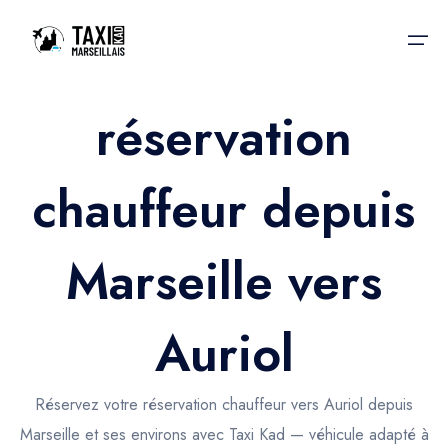
réservation
Accueil
chauffeur depuis
Nos services
Nos services
Taxis aéroport
Taxis Aéroport
Marseille vers
Trajet Gare SNCF
Réservation
Trajet Port croisière
Auriol
Actualités & évènements
Trajet Séminaire
Contactez-nous
Réservez votre réservation chauffeur vers Auriol depuis
Trajet Santé
Marseille et ses environs avec Taxi Kad — véhicule adapté à