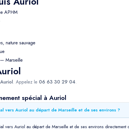
is Auriol
nce APHM
é
s, nature sauvage
gue
— Marseille
Auriol
s
Auriol
. Appelez le
06 63 30 29 04
.
nement spécial à Auriol
l vers Auriol au départ de Marseille et de ses environs ?
l vers Auriol au départ de Marseille et de ses environs directement d