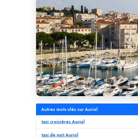
Autres mots-clés sur Auriol
taxi croisières Auriol
taxi de nuit Auriol