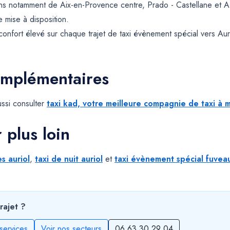
ons notamment de Aix-en-Provence centre, Prado - Castellane et 
e mise à disposition.
confort élevé sur chaque trajet de taxi évènement spécial vers Aur
omplémentaires
ssi consulter
taxi kad, votre meilleure compagnie de taxi à m
r plus loin
es auriol
,
taxi de nuit auriol
et
taxi évènement spécial fuvea
rajet ?
services
Voir nos secteurs
06 63 30 29 04