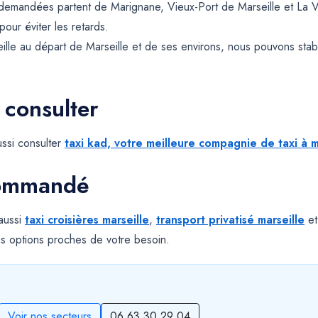
s demandées partent de Marignane, Vieux-Port de Marseille et La V
pour éviter les retards.
ille au départ de Marseille et de ses environs, nous pouvons sta
 consulter
ssi consulter
taxi kad, votre meilleure compagnie de taxi à m
commandé
 aussi
taxi croisières marseille
,
transport privatisé marseille
e
s options proches de votre besoin.
Voir nos secteurs
06 63 30 29 04