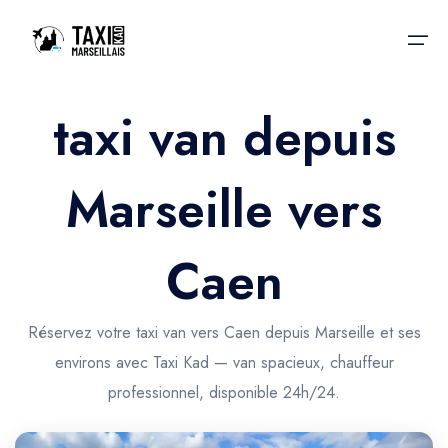
taxi van depuis
Accueil
Marseille vers
Nos services
Nos services
Taxis aéroport
Taxis Aéroport
Caen
Trajet Gare SNCF
Réservation
Trajet Port croisière
Réservez votre taxi van vers Caen depuis Marseille et ses
Actualités & évènements
environs avec Taxi Kad — van spacieux, chauffeur
Trajet Séminaire
Contactez-nous
professionnel, disponible 24h/24.
Trajet Santé