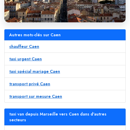
Autres mots-clés sur Caen
chauffeur Caen
taxi urgent Caen
taxi spécial mariage Caen
transport privé Caen
transport sur mesure Caen
taxi van depuis Marseille vers Caen dans d'autres
secteurs