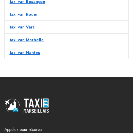
taxi van Besançon
taxi van Rouen
taxi van Vars
taxi van Marbella
taxi van Nantes
Appelez pour réserver