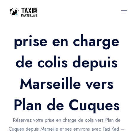
prise en charge
Accueil
de colis depuis
Nos services
Nos services
Taxis aéroport
Taxis Aéroport
Marseille vers
Trajet Gare SNCF
Réservation
Trajet Port croisière
Plan de Cuques
Actualités & évènements
Trajet Séminaire
Contactez-nous
Réservez votre prise en charge de colis vers Plan de
Trajet Santé
Cuques depuis Marseille et ses environs avec Taxi Kad —