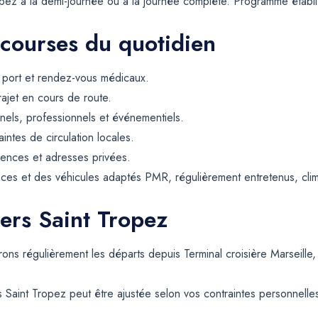
opez à la demi-journée ou à la journée complète. Programme établ
 courses du quotidien
, port et rendez-vous médicaux.
rajet en cours de route.
els, professionnels et événementiels.
intes de circulation locales.
dences et adresses privées.
ces et des véhicules adaptés PMR, régulièrement entretenus, climat
vers Saint Tropez
urons régulièrement les départs depuis Terminal croisière Marseil
 Saint Tropez peut être ajustée selon vos contraintes personnelles,