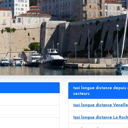
taxi longue distance depuis
secteurs
taxi longue distance Venell
taxi longue distance La Roch