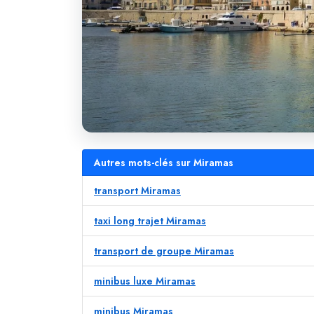
Autres mots-clés sur Miramas
transport Miramas
taxi long trajet Miramas
transport de groupe Miramas
minibus luxe Miramas
minibus Miramas