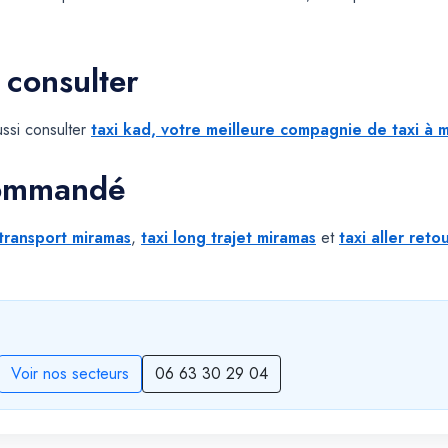
 consulter
ssi consulter
taxi kad, votre meilleure compagnie de taxi à m
commandé
transport miramas
,
taxi long trajet miramas
et
taxi aller reto
Voir nos secteurs
06 63 30 29 04