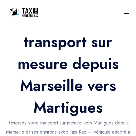
transport sur
Accueil
mesure depuis
Nos services
Nos services
Taxis aéroport
Taxis Aéroport
Marseille vers
Trajet Gare SNCF
Réservation
Trajet Port croisière
Martigues
Actualités & évènements
Trajet Séminaire
Contactez-nous
Réservez votre transport sur mesure vers Martigues depuis
Trajet Santé
Marseille et ses environs avec Taxi Kad — véhicule adapté à