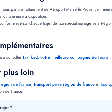
 nous partons notamment de Aéroport Marseille Provence, Termina
ur ou une mise à disposition.
 confort élevé sur chaque trajet de taxi spécial mariage vers Régi
omplémentaires
ssi consulter
taxi kad, votre meilleure compagnie de taxi à m
r plus loin
 région de france
,
transport privé région de france
et
taxi s
gion de France.
rajet ?