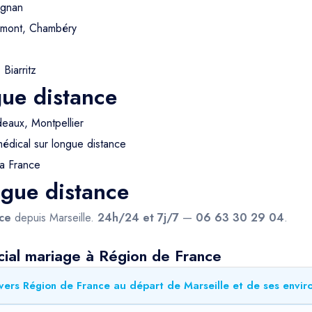
ignan
rmont, Chambéry
Biarritz
gue distance
eaux, Montpellier
dical sur longue distance
la France
ngue distance
ce
depuis Marseille.
24h/24 et 7j/7
—
06 63 30 29 04
.
cial mariage à Région de France
vers Région de France au départ de Marseille et de ses envir