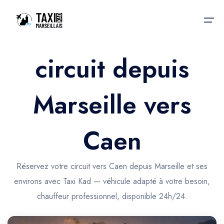
circuit depuis
Accueil
Marseille vers
Nos services
Nos services
Taxis aéroport
Taxis Aéroport
Caen
Trajet Gare SNCF
Réservation
Trajet Port croisière
Réservez votre circuit vers Caen depuis Marseille et ses
Actualités & évènements
environs avec Taxi Kad — véhicule adapté à votre besoin,
Trajet Séminaire
Contactez-nous
chauffeur professionnel, disponible 24h/24.
Trajet Santé