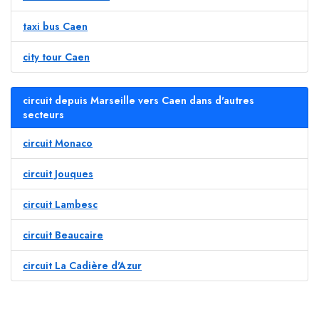
taxi bus Caen
city tour Caen
circuit depuis Marseille vers Caen dans d'autres
secteurs
circuit Monaco
circuit Jouques
circuit Lambesc
circuit Beaucaire
circuit La Cadière d'Azur