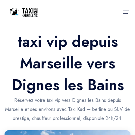
taxi vip depuis
Accueil
Marseille vers
Nos services
Nos services
Taxis aéroport
Taxis Aéroport
Dignes les Bains
Trajet Gare SNCF
Réservation
Trajet Port croisière
Réservez votre taxi vip vers Dignes les Bains depuis
Actualités & évènements
Marseille et ses environs avec Taxi Kad — berline ou SUV de
Trajet Séminaire
Contactez-nous
prestige, chauffeur professionnel, disponible 24h/24.
Trajet Santé