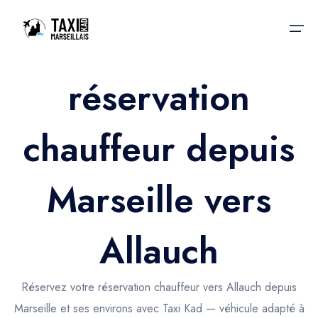
réservation
Accueil
chauffeur depuis
Nos services
Nos services
Taxis aéroport
Taxis Aéroport
Marseille vers
Trajet Gare SNCF
Réservation
Trajet Port croisière
Allauch
Actualités & évènements
Trajet Séminaire
Contactez-nous
Réservez votre réservation chauffeur vers Allauch depuis
Trajet Santé
Marseille et ses environs avec Taxi Kad — véhicule adapté à