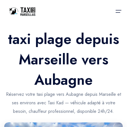
taxi plage depuis
Accueil
Marseille vers
Nos services
Nos services
Taxis aéroport
Taxis Aéroport
Aubagne
Trajet Gare SNCF
Réservation
Trajet Port croisière
Réservez votre taxi plage vers Aubagne depuis Marseille et
Actualités & évènements
ses environs avec Taxi Kad — véhicule adapté à votre
Trajet Séminaire
Contactez-nous
besoin, chauffeur professionnel, disponible 24h/24.
Trajet Santé