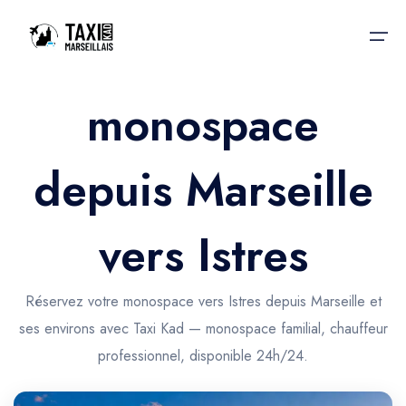
monospace
Accueil
depuis Marseille
Nos services
Nos services
Taxis aéroport
Taxis Aéroport
vers Istres
Trajet Gare SNCF
Réservation
Trajet Port croisière
Réservez votre monospace vers Istres depuis Marseille et
Actualités & évènements
ses environs avec Taxi Kad — monospace familial, chauffeur
Trajet Séminaire
Contactez-nous
professionnel, disponible 24h/24.
Trajet Santé