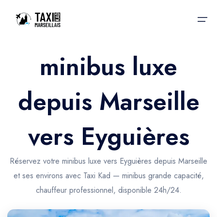
minibus luxe
Accueil
depuis Marseille
Nos services
Nos services
Taxis aéroport
Taxis Aéroport
vers Eyguières
Trajet Gare SNCF
Réservation
Trajet Port croisière
Réservez votre minibus luxe vers Eyguières depuis Marseille
Actualités & évènements
et ses environs avec Taxi Kad — minibus grande capacité,
Trajet Séminaire
Contactez-nous
chauffeur professionnel, disponible 24h/24.
Trajet Santé