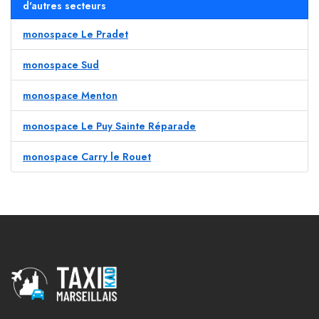
d'autres secteurs
monospace Le Pradet
monospace Sud
monospace Menton
monospace Le Puy Sainte Réparade
monospace Carry le Rouet