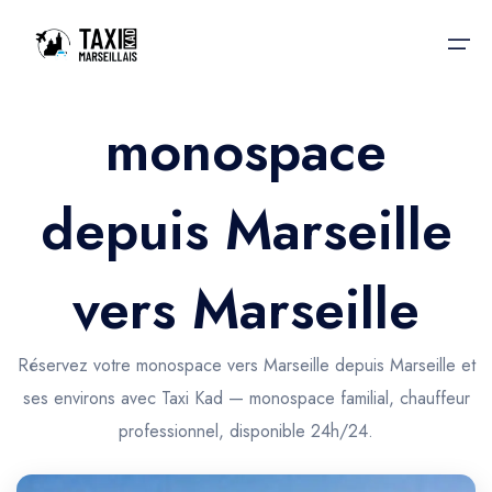
monospace
Accueil
depuis Marseille
Nos services
Nos services
Taxis aéroport
Taxis Aéroport
vers Marseille
Trajet Gare SNCF
Réservation
Trajet Port croisière
Réservez votre monospace vers Marseille depuis Marseille et
Actualités & évènements
ses environs avec Taxi Kad — monospace familial, chauffeur
Trajet Séminaire
Contactez-nous
professionnel, disponible 24h/24.
Trajet Santé