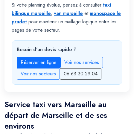
Si votre planning évolue, pensez à consulter
taxi
bilingue marseille
,
van marseille
et
monospace le
pradet
pour maintenir un maillage logique entre les
pages de votre secteur.
Besoin d'un devis rapide ?
Réserver en ligne
Voir nos services
Voir nos secteurs
06 63 30 29 04
Service taxi vers Marseille au
départ de Marseille et de ses
environs