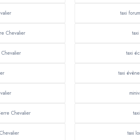
valier
taxi foru
re Chevalier
tax
e Chevalier
taxi é
ier
taxi évène
valier
miniv
 Serre Chevalier
tax
 Chevalier
taxi l