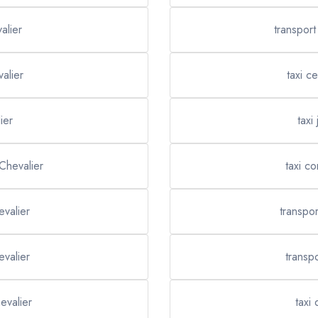
alier
transpor
valier
taxi c
ier
taxi
Chevalier
taxi c
evalier
transpor
evalier
transp
evalier
taxi