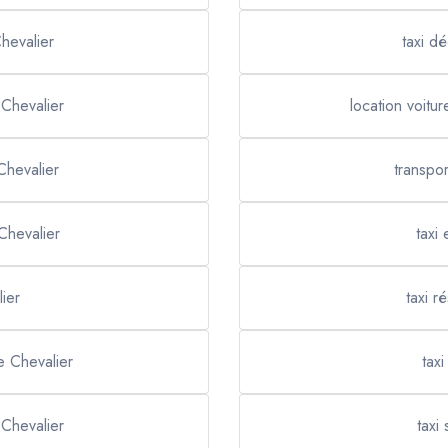
Chevalier
taxi d
 Chevalier
location voitu
Chevalier
transpor
Chevalier
taxi
ier
taxi r
e Chevalier
taxi
 Chevalier
taxi