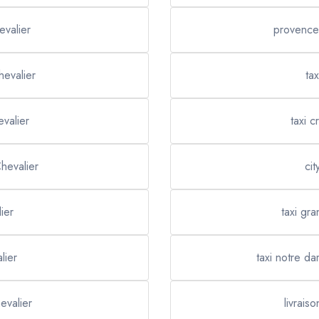
valier
provence
hevalier
ta
evalier
taxi c
hevalier
cit
ier
taxi gr
lier
taxi notre d
evalier
livrais