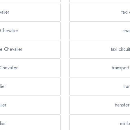
alier
taxi
 Chevalier
cha
re Chevalier
taxi circu
 Chevalier
transport
lier
tra
lier
transfe
lier
minib