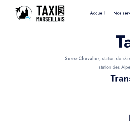
Accueil
Nos ser
T
Serre-Chevalier
, station de sk
station des Alpe
Tran