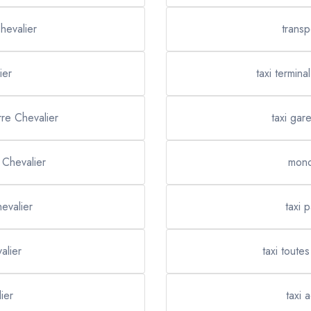
hevalier
transp
ier
taxi termina
rre Chevalier
taxi gar
 Chevalier
mono
evalier
taxi 
alier
taxi toute
ier
taxi 