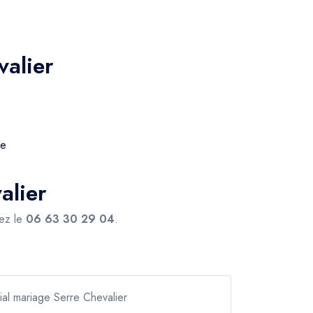
valier
ie
alier
ez le
06 63 30 29 04
.
cial mariage Serre Chevalier