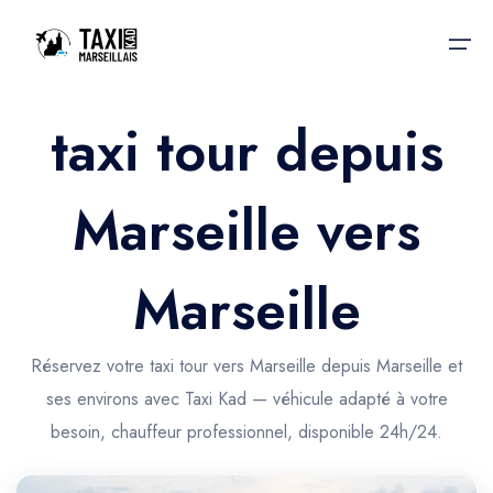
taxi tour depuis
Accueil
Marseille vers
Nos services
Nos services
Taxis aéroport
Taxis Aéroport
Marseille
Trajet Gare SNCF
Réservation
Trajet Port croisière
Réservez votre taxi tour vers Marseille depuis Marseille et
Actualités & évènements
ses environs avec Taxi Kad — véhicule adapté à votre
Trajet Séminaire
Contactez-nous
besoin, chauffeur professionnel, disponible 24h/24.
Trajet Santé