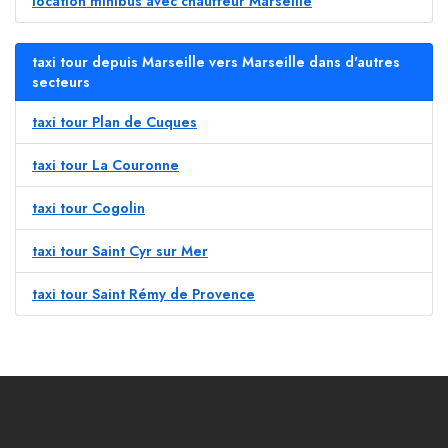
location minibus avec chauffeur Marseille
taxi tour depuis Marseille vers Marseille dans d'autres
secteurs
taxi tour Plan de Cuques
taxi tour La Couronne
taxi tour Cogolin
taxi tour Saint Cyr sur Mer
taxi tour Saint Rémy de Provence