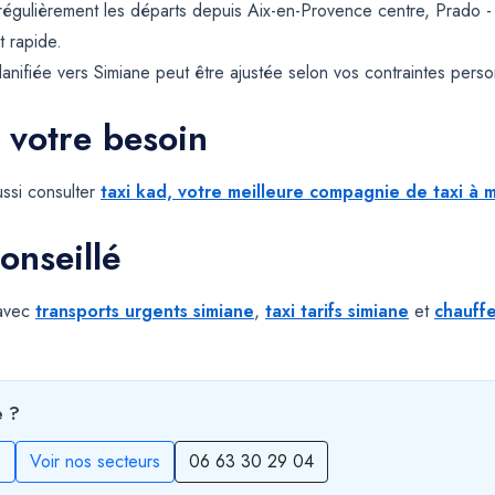
 régulièrement les départs depuis Aix-en-Provence centre, Prado 
t rapide.
ifiée vers Simiane peut être ajustée selon vos contraintes personn
 votre besoin
ssi consulter
taxi kad, votre meilleure compagnie de taxi à m
onseillé
 avec
transports urgents simiane
,
taxi tarifs simiane
et
chauffe
e ?
s
Voir nos secteurs
06 63 30 29 04