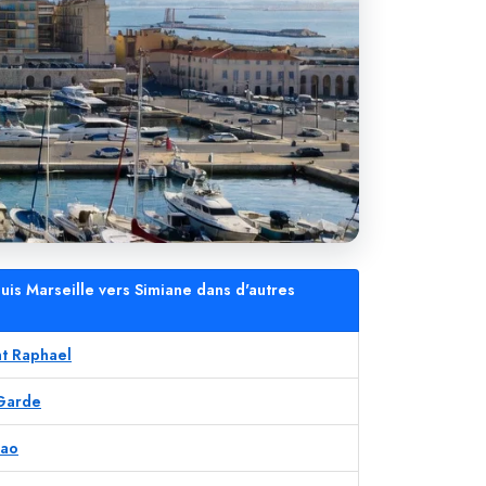
uis Marseille vers Simiane dans d'autres
nt Raphael
 Garde
bao