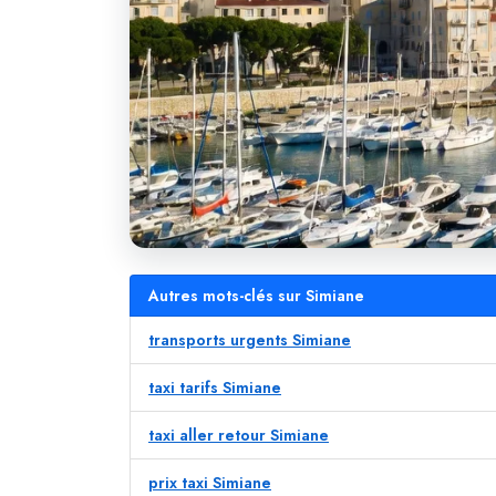
Autres mots-clés sur Simiane
transports urgents Simiane
taxi tarifs Simiane
taxi aller retour Simiane
prix taxi Simiane