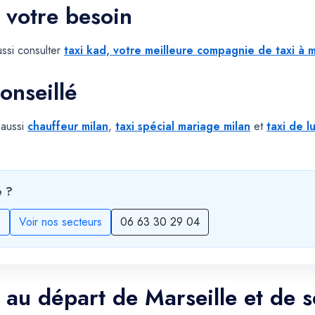
 votre besoin
ssi consulter
taxi kad, votre meilleure compagnie de taxi à m
onseillé
 aussi
chauffeur milan
,
taxi spécial mariage milan
et
taxi de l
e ?
s
Voir nos secteurs
06 63 30 29 04
n au départ de Marseille et de 