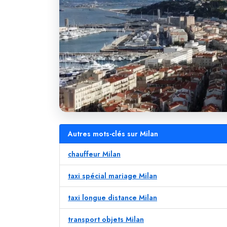
Autres mots-clés sur Milan
chauffeur Milan
taxi spécial mariage Milan
taxi longue distance Milan
transport objets Milan