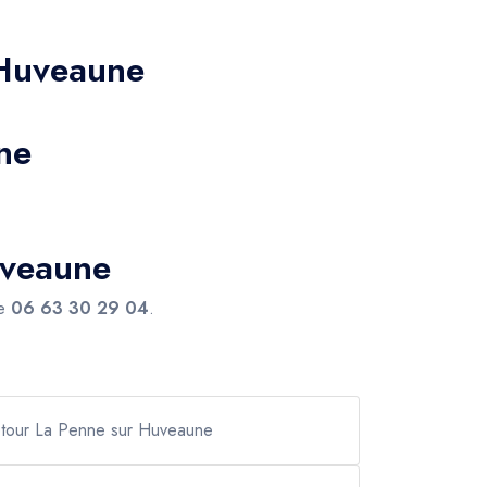
-Huveaune
ne
uveaune
le
06 63 30 29 04
.
 retour La Penne sur Huveaune