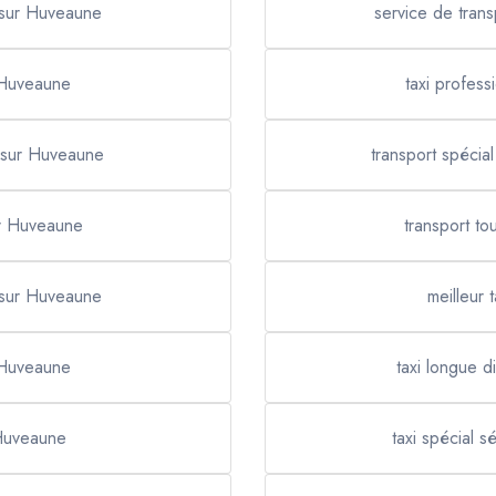
e sur Huveaune
service de tran
 Huveaune
taxi profes
 sur Huveaune
transport spéci
ur Huveaune
transport t
 sur Huveaune
meilleur
 Huveaune
taxi longue 
 Huveaune
taxi spécial 