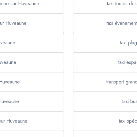
 Penne sur Huveaune
taxi toutes de
 sur Huveaune
taxi évènemen
uveaune
taxi pl
Huveaune
taxi esp
r Huveaune
transport gran
 Huveaune
taxi b
 sur Huveaune
taxi spé