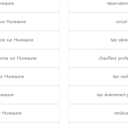
uveaune
réservatio
 sur Huveaune
circu
enne sur Huveaune
taxi sér
Penne sur Huveaune
chauffeur prof
sur Huveaune
taxi vi
uveaune
taxi évènement 
ur Huveaune
minibu