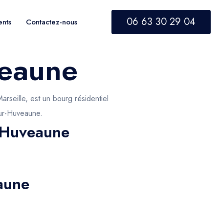
06 63 30 29 04
ents
Contactez-nous
veaune
rseille, est un bourg résidentiel
sur-Huveaune.
r-Huveaune
aune