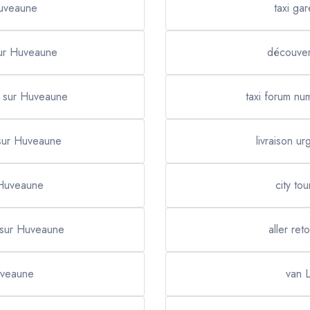
Huveaune
taxi ga
sur Huveaune
découver
e sur Huveaune
taxi forum n
sur Huveaune
livraison 
Huveaune
city t
 sur Huveaune
aller re
uveaune
van 