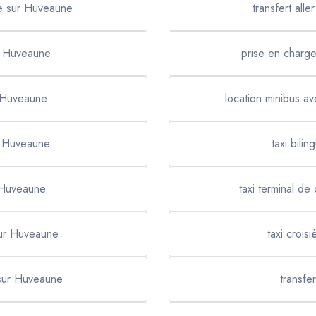
e sur Huveaune
transfert all
ur Huveaune
prise en charg
r Huveaune
location minibus a
r Huveaune
taxi bil
r Huveaune
taxi terminal d
sur Huveaune
taxi croi
 sur Huveaune
transfe