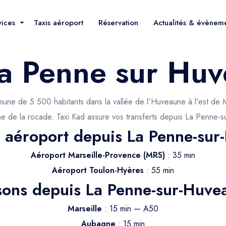
vices
Taxis aéroport
Réservation
Actualités & évènem
La Penne sur Hu
une de 5 500 habitants dans la vallée de l'Huveaune à l'est de Ma
he de la rocade. Taxi Kad assure vos transferts depuis La Penne-
s aéroport depuis La Penne-su
Aéroport Marseille-Provence (MRS)
: 35 min
Aéroport Toulon-Hyères
: 55 min
isons depuis La Penne-sur-Huve
Marseille
: 15 min — A50
Aubagne
: 15 min