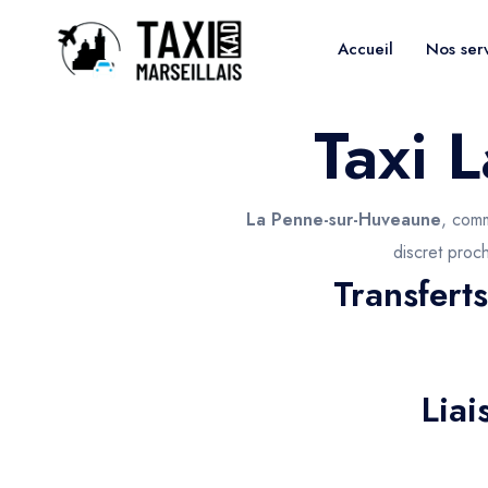
Accueil
Nos ser
Taxi 
La Penne-sur-Huveaune
, comm
discret proc
Transfert
Lia